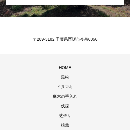
〒289-3182 千葉県匝瑳市今泉6356
HOME
黒松
イヌマキ
庭木の手入れ
伐採
芝張り
植栽