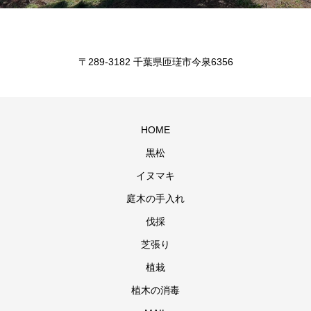
〒289-3182 千葉県匝瑳市今泉6356
HOME
黒松
イヌマキ
庭木の手入れ
伐採
芝張り
植栽
植木の消毒